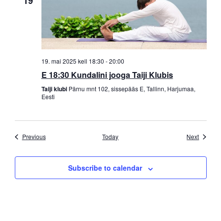
19
19. mai 2025 kell 18:30
-
20:00
E 18:30 Kundalini jooga Taiji Klubis
Taiji klubi
Pärnu mnt 102, sissepääs E, Tallinn, Harjumaa,
Eesti
Sündmused
Sündmu
Previous
Today
Next
Subscribe to calendar