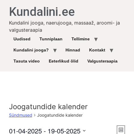
Kundalini.ee
Kundalini jooga, naerujooga, massaaž, aroomi- ja
valgusteraapia
Uudised
Tunniplaan
Tellimine
Kundalini jooga?
Hinnad
Kontakt
Tasuta video
Eeterlikud õlid
Valgusteraapia
Joogatundide kalender
Sündmused
Joogatundide kalender
Vie
Sü
01-04-2025
 - 
19-05-2025
List