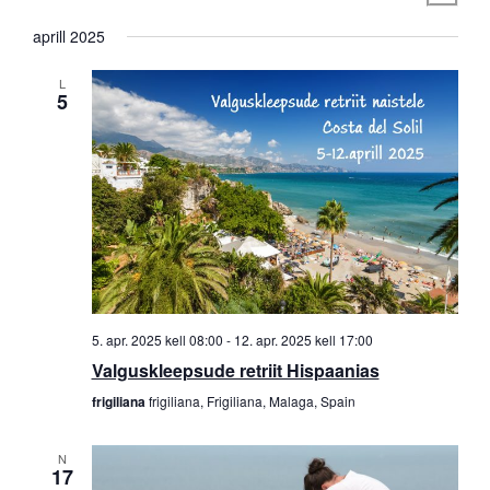
Select
Vi
Nav
date.
aprill 2025
Nav
L
5
5. apr. 2025 kell 08:00
-
12. apr. 2025 kell 17:00
Valguskleepsude retriit Hispaanias
frigiliana
frigiliana, Frigiliana, Malaga, Spain
N
17