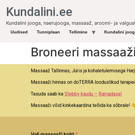
Kundalini.ee
Kundalini jooga, naerujooga, massaaž, aroomi- ja valgus
Uudised
Tunniplaan
Tellimine
Kundalini joo
Broneeri massaaž
Massaaž Tallinnas, Jüris ja kohaletulemisega Har
Massaaži hinnas on doTERRA looduslikud terapeutil
Tasuda saab ka
Stebby kaudu – Ramadasa!
Massaaži võid kinkekaardina tellida ka sõbrale!
k
Vali massaaži koht
*