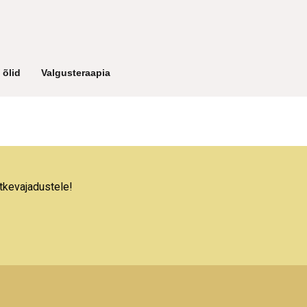
 õlid
Valgusteraapia
etkevajadustele!