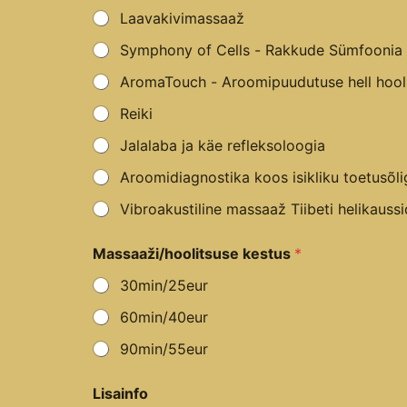
Laavakivimassaaž
Symphony of Cells - Rakkude Sümfoonia ho
AromaTouch - Aroomipuudutuse hell hoolit
Reiki
Jalalaba ja käe refleksoloogia
Aroomidiagnostika koos isikliku toetusõli
Vibroakustiline massaaž Tiibeti helikauss
Massaaži/hoolitsuse kestus
*
30min/25eur
60min/40eur
90min/55eur
Lisainfo