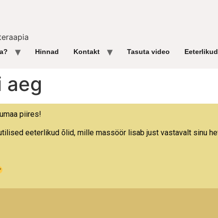
teraapia
ga?
Hinnad
Kontakt
Tasuta video
Eeterlikud
i aeg
jumaa piires!
ised eeterlikud õlid, mille massöör lisab just vastavalt sinu h