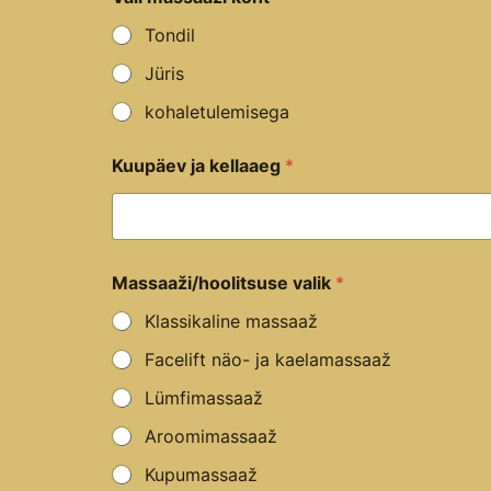
e
s
Tondil
t
u
Jüris
s
E
kohaletulemisega
m
a
Kuupäev ja kellaaeg
*
i
l
T
e
l
e
Massaaži/hoolitsuse valik
*
f
o
Klassikaline massaaž
n
Facelift näo- ja kaelamassaaž
Lümfimassaaž
Aroomimassaaž
Kupumassaaž