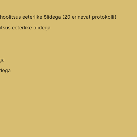
olitsus eeterlike õlidega (20 erinevat protokolli)
sus eeterlike õlidega
ga
idega