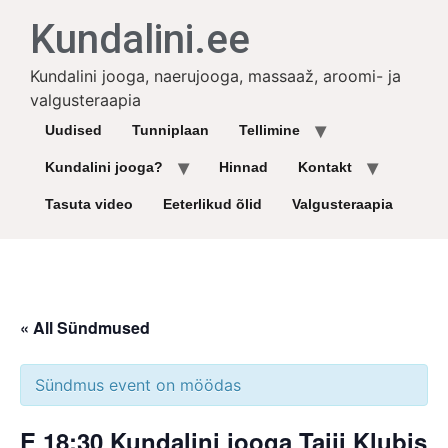
Kundalini.ee
Kundalini jooga, naerujooga, massaaž, aroomi- ja
valgusteraapia
Uudised
Tunniplaan
Tellimine
Kundalini jooga?
Hinnad
Kontakt
Tasuta video
Eeterlikud õlid
Valgusteraapia
« All Sündmused
Sündmus event on möödas
E 18:30 Kundalini jooga Taiji Klubis