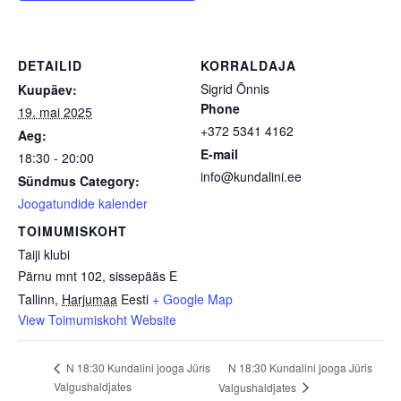
DETAILID
KORRALDAJA
Sigrid Õnnis
Kuupäev:
Phone
19. mai 2025
+372 5341 4162
Aeg:
E-mail
18:30 - 20:00
info@kundalini.ee
Sündmus Category:
Joogatundide kalender
TOIMUMISKOHT
Taiji klubi
Pärnu mnt 102, sissepääs E
Tallinn
,
Harjumaa
Eesti
+ Google Map
View Toimumiskoht Website
N 18:30 Kundalini jooga Jüris
N 18:30 Kundalini jooga Jüris
Valgushaldjates
Valgushaldjates