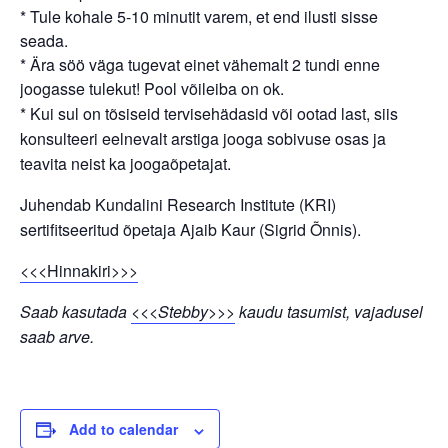
* Tule kohale 5-10 minutit varem, et end ilusti sisse
seada.
* Ära söö väga tugevat einet vähemalt 2 tundi enne
joogasse tulekut! Pool võileiba on ok.
* Kui sul on tõsiseid tervisehädasid või ootad last, siis
konsulteeri eelnevalt arstiga jooga sobivuse osas ja
teavita neist ka joogaõpetajat.
Juhendab Kundalini Research Institute (KRI)
sertifitseeritud õpetaja Ajaib Kaur (Sigrid Õnnis).
<<<Hinnakiri>>>
Saab kasutada
<<<Stebby>>>
kaudu tasumist, vajadusel
saab arve.
Add to calendar