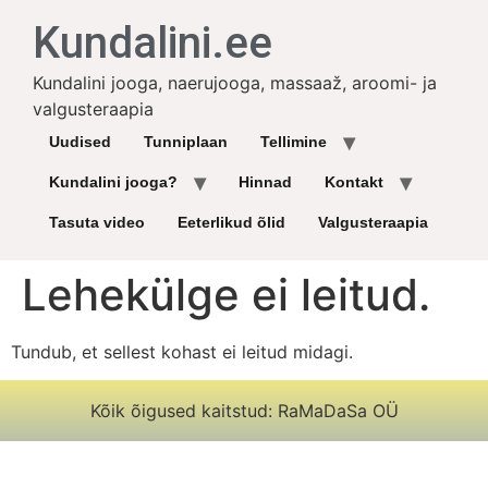
Kundalini.ee
Kundalini jooga, naerujooga, massaaž, aroomi- ja
valgusteraapia
Uudised
Tunniplaan
Tellimine
Kundalini jooga?
Hinnad
Kontakt
Tasuta video
Eeterlikud õlid
Valgusteraapia
Lehekülge ei leitud.
Tundub, et sellest kohast ei leitud midagi.
Kõik õigused kaitstud: RaMaDaSa OÜ