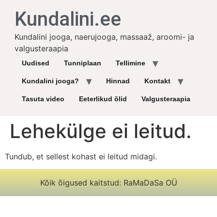
Kundalini.ee
Kundalini jooga, naerujooga, massaaž, aroomi- ja
valgusteraapia
Uudised
Tunniplaan
Tellimine
Kundalini jooga?
Hinnad
Kontakt
Tasuta video
Eeterlikud õlid
Valgusteraapia
Lehekülge ei leitud.
Tundub, et sellest kohast ei leitud midagi.
Kõik õigused kaitstud: RaMaDaSa OÜ