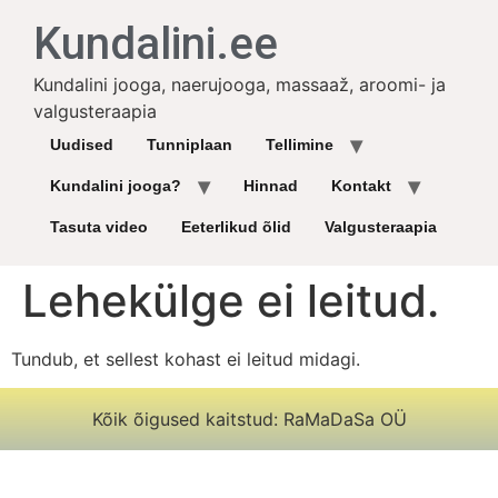
Kundalini.ee
Kundalini jooga, naerujooga, massaaž, aroomi- ja
valgusteraapia
Uudised
Tunniplaan
Tellimine
Kundalini jooga?
Hinnad
Kontakt
Tasuta video
Eeterlikud õlid
Valgusteraapia
Lehekülge ei leitud.
Tundub, et sellest kohast ei leitud midagi.
Kõik õigused kaitstud: RaMaDaSa OÜ