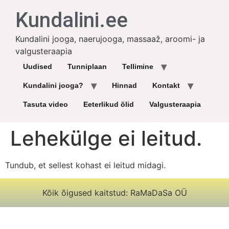
Kundalini.ee
Kundalini jooga, naerujooga, massaaž, aroomi- ja
valgusteraapia
Uudised
Tunniplaan
Tellimine
Kundalini jooga?
Hinnad
Kontakt
Tasuta video
Eeterlikud õlid
Valgusteraapia
Lehekülge ei leitud.
Tundub, et sellest kohast ei leitud midagi.
Kõik õigused kaitstud: RaMaDaSa OÜ