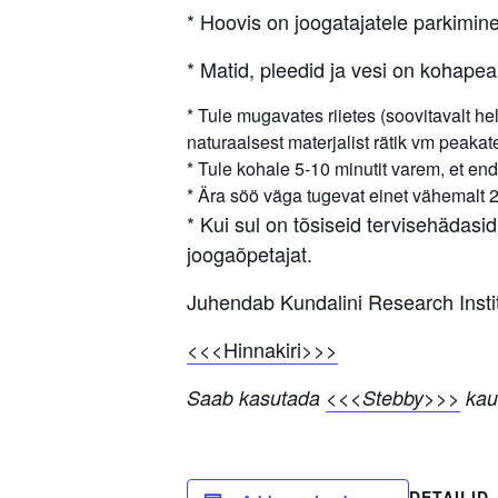
* Hoovis on joogatajatele parkimine
* Matid, pleedid ja vesi on kohapea
* Tule mugavates riietes (soovitavalt h
naturaalsest materjalist rätik vm peakat
* Tule kohale 5-10 minutit varem, et end
* Ära söö väga tugevat einet vähemalt 2
* Kui sul on tõsiseid tervisehädasid
joogaõpetajat.
Juhendab Kundalini Research Institu
<<<Hinnakiri>>>
Saab kasutada
<<<Stebby>>>
kaud
DETAILID