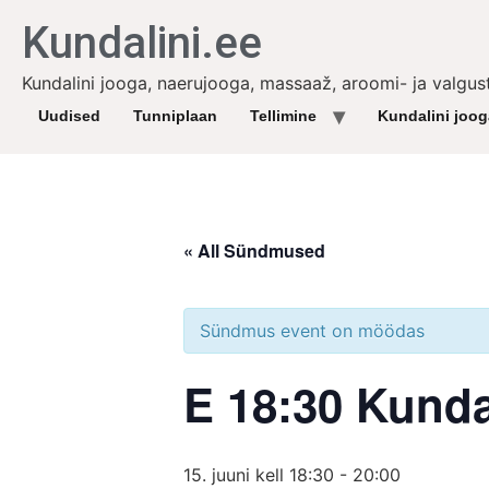
Kundalini.ee
Kundalini jooga, naerujooga, massaaž, aroomi- ja valgus
Uudised
Tunniplaan
Tellimine
Kundalini joo
« All Sündmused
Sündmus event on möödas
E 18:30 Kundal
15. juuni kell 18:30
-
20:00