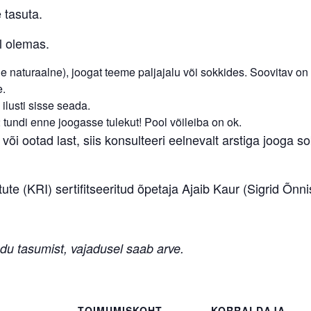
 tasuta.
l olemas.
ele naturaalne), joogat teeme paljajalu või sokkides. Soovitav o
e.
 ilusti sisse seada.
 tundi enne joogasse tulekut! Pool võileiba on ok.
 või ootad last, siis konsulteeri eelnevalt arstiga jooga s
te (KRI) sertifitseeritud õpetaja Ajaib Kaur (Sigrid Õnni
u tasumist, vajadusel saab arve.
TOIMUMISKOHT
KORRALDAJA