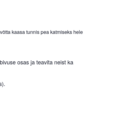
n võtta kaasa tunnis pea katmiseks hele
obivuse osas ja teavita neist ka
s).