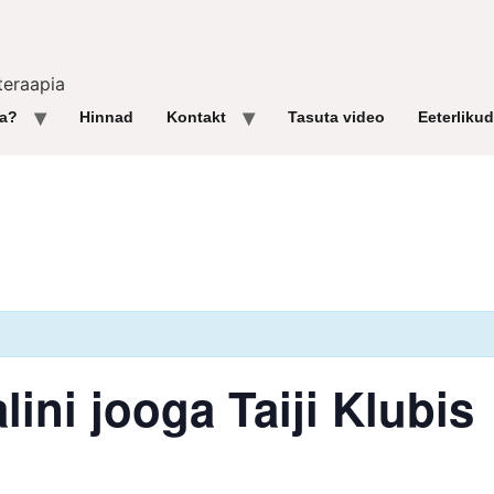
teraapia
ga?
Hinnad
Kontakt
Tasuta video
Eeterlikud
ini jooga Taiji Klubis